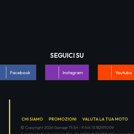
SEGUICI SU
Facebook
Instagram
Youtube
CHI SIAMO
PROMOZIONI
VALUTA LA TUA MOTO
© Copyright 2026 Garage 75 Srl - P.IVA 13782971009
Contributo fondo perduto D.L. 34/2020 € 17.033,00 incassato d