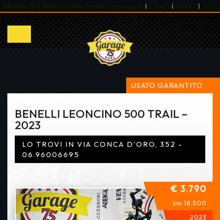
|
|
|
Garage 75
»
Moto usate
»
Benelli Leoncino 500 Trail – 2023
USATO GARANTITO
BENELLI LEONCINO 500 TRAIL –
2023
LO TROVI IN VIA CONCA D'ORO, 352 -
06.96006695
€ 3.790
km 18.500
2023