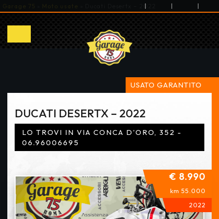
|
|
|
Garage 75
»
Moto usate
»
Ducati Desertx – 2022
USATO GARANTITO
DUCATI DESERTX – 2022
LO TROVI IN VIA CONCA D'ORO, 352 -
06.96006695
€ 8.990
km 55.000
2022