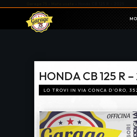
Garage 75
»
Moto usate
»
Honda CB 125 R – 2025
MO
HONDA CB 125 R –
LO TROVI IN VIA CONCA D'ORO, 35