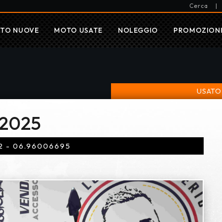
Cerca
|
TO NUOVE
MOTO USATE
NOLEGGIO
PROMOZION
USATO
 2025
2 - 06.96006695