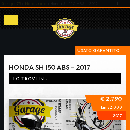
|
|
|
Garage 75
»
Moto usate
»
Honda Sh 150 ABS – 2017
USATO GARANTITO
HONDA SH 150 ABS – 2017
LO TROVI IN -
€ 2.790
km 22.000
2017