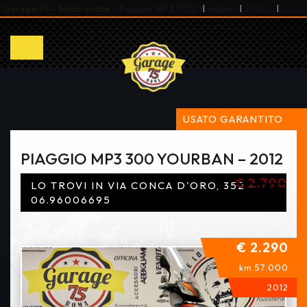
|
|
|
Garage 75
»
Moto usate
»
Piaggio MP3 300 Yourban – 2012
USATO GARANTITO
PIAGGIO MP3 300 YOURBAN – 2012
€ 2.790
LO TROVI IN VIA CONCA D'ORO, 352 -
06.96006695
€ 2.290
km 57.000
2012