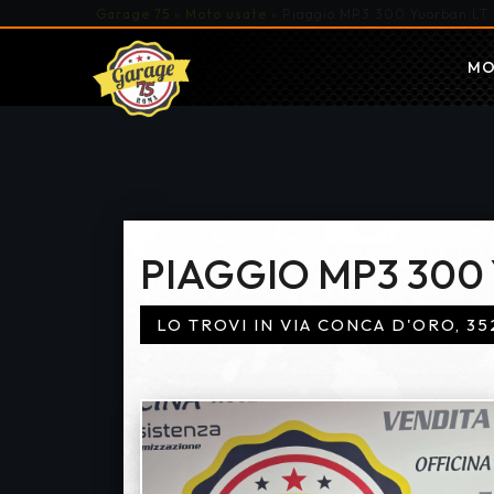
Garage 75
»
Moto usate
»
Piaggio MP3 300 Yuorban LT 
MO
PIAGGIO MP3 300 
LO TROVI IN VIA CONCA D'ORO, 35