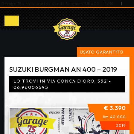
|
|
|
Garage 75
»
Moto usate
»
Suzuki Burgman AN 400 – 2019
USATO GARANTITO
SUZUKI BURGMAN AN 400 – 2019
LO TROVI IN VIA CONCA D'ORO, 352 -
06.96006695
€ 3.390
km 40.000
2019