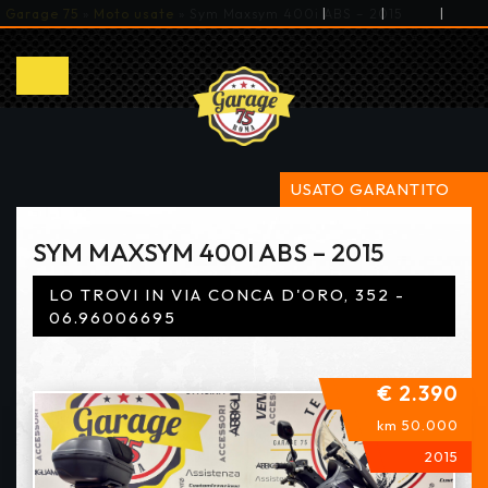
|
|
|
Garage 75
»
Moto usate
»
Sym Maxsym 400i ABS – 2015
USATO GARANTITO
SYM MAXSYM 400I ABS – 2015
LO TROVI IN VIA CONCA D'ORO, 352 -
06.96006695
€ 2.390
km 50.000
2015