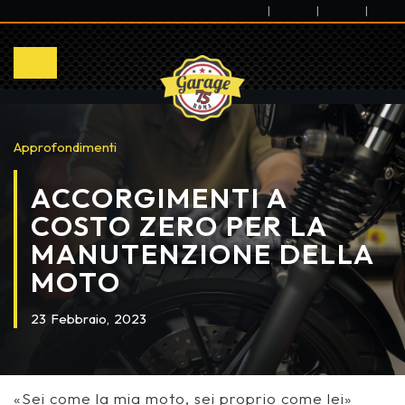
|
|
|
Approfondimenti
ACCORGIMENTI A
COSTO ZERO PER LA
MANUTENZIONE DELLA
MOTO
23
Febbraio,
2023
«Sei come la mia moto, sei proprio come lei»