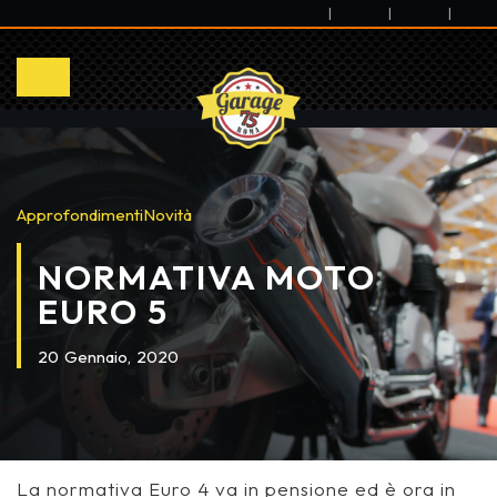
|
|
|
Approfondimenti
Novità
NORMATIVA MOTO
EURO 5
20
Gennaio,
2020
La normativa Euro 4 va in pensione ed è ora in