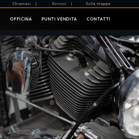
Chiamaci
|
Scrivici
|
Sulla mappa
I
OFFICINA
PUNTI VENDITA
CONTATTI