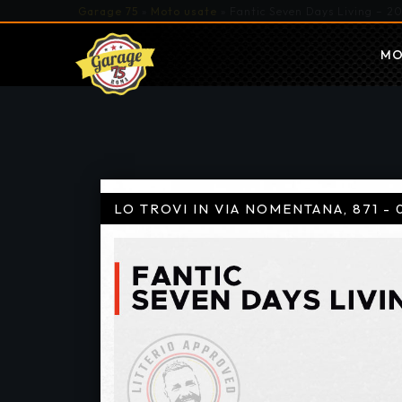
Garage 75
»
Moto usate
»
Fantic Seven Days Living – 2
MO
LO TROVI IN VIA NOMENTANA, 871 - 