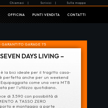
Chiamaci
|
Scrivici
|
Sulla mappa
I
OFFICINA
PUNTI VENDITA
CONTATTI
 GARANTITO
GARAGE 75
 SEVEN DAYS LIVING –
è la bici ideale per il tragitto casa-
 è perfetta anche per un weekend
. Equipaggiata come una vera MTB
ata per l'utilizzo quotidiano.
ce di 3.590 con possibilità di
MENTO A TASSO ZERO
sporto e montaggio a parte