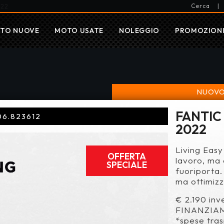
Cerca
|
022
TO NUOVE
MOTO USATE
NOLEGGIO
PROMOZION
NUOVO
FANTIC
06.823612
2022
Living Easy 
OFFERTA
lavoro, ma
SPECIALE
fuoriporta
ma ottimizz
€ 2.190 inve
FINANZIA
*spese tra