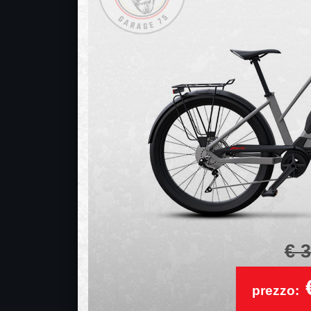
€ 
€
prezzo: