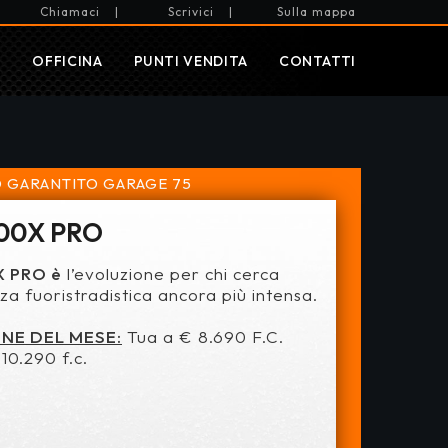
Chiamaci
|
Scrivici
|
Sulla mappa
I
OFFICINA
PUNTI VENDITA
CONTATTI
 GARANTITO
GARAGE 75
00X PRO
 PRO è
l’evoluzione per chi cerca
za fuoristradistica ancora più intensa.
NE DEL MESE:
Tua a € 8.690 F.C.
10.290 f.c.