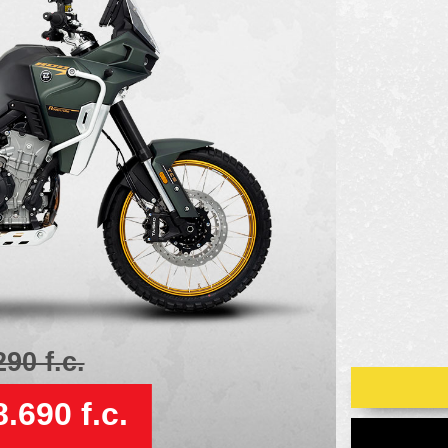
290 f.c.
.690 f.c.