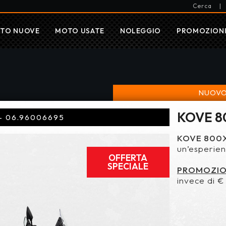
Cerca
|
TO NUOVE
MOTO USATE
NOLEGGIO
PROMOZION
NUOVO
KOVE 8
 - 06.96006695
KOVE 800X
un’esperien
OFFERTA
SPECIALE
PROMOZIO
invece di € 