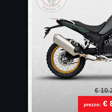
€ 10.
€ 8
prezzo: