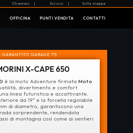
Chiamaci
|
Scrivici
|
Sulla mappa
I
OFFICINA
PUNTI VENDITA
CONTATTI
 GARANTITO
GARAGE 75
ORINI X-CAPE 650
50
è la moto Adventure firmata
Moto
satilità, divertimento e comfort
n una linea futuristica e accattivante.
teriore da 19″ e la forcella regolabile
mm di diametro, garantiscono una
strada sorprendente, rendendola
assi di montagna così come ai sentieri