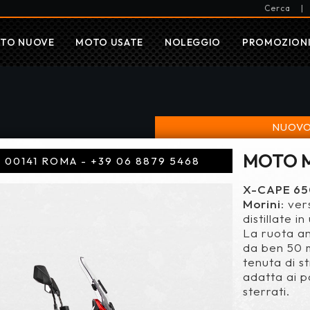
Cerca
|
TO NUOVE
MOTO USATE
NOLEGGIO
PROMOZION
NUOVO
MOTO M
- 00141 ROMA - +39 06 8879 5468
X-CAPE 6
Morini
: ver
distillate i
La ruota an
da ben 50 
tenuta di 
adatta ai p
sterrati.