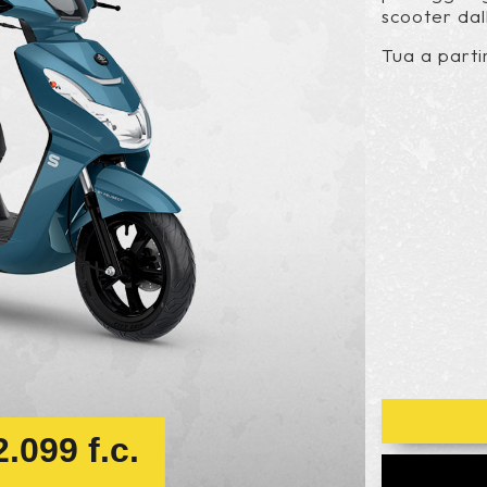
scooter dal
Tua a parti
.099 f.c.