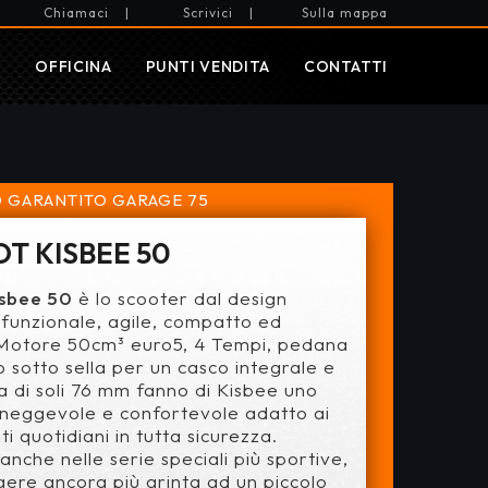
Chiamaci
|
Scrivici
|
Sulla mappa
I
OFFICINA
PUNTI VENDITA
CONTATTI
 GARANTITO
GARAGE 75
T KISBEE 50
sbee 50
è lo scooter dal design
funzionale, agile, compatto ed
 Motore 50cm³ euro5, 4 Tempi, pedana
o sotto sella per un casco integrale e
la di soli 76 mm fanno di Kisbee uno
neggevole e confortevole adatto ai
i quotidiani in tutta sicurezza.
anche nelle serie speciali più sportive,
ere ancora più grinta ad un piccolo