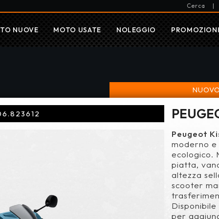
Cerca
|
TO NUOVE
MOTO USATE
NOLEGGIO
PROMOZION
NUOVO
PEUGEO
06.823612
Peugeot Ki
moderno e 
ecologico.
piatta, van
altezza sel
scooter ma
trasferiment
Disponibile 
per aggiung