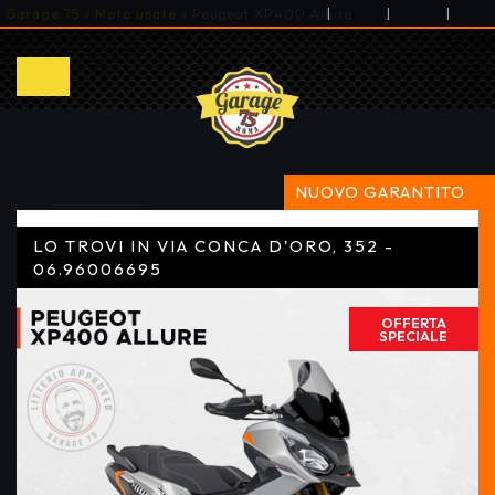
|
|
|
Garage 75
»
Moto usate
»
Peugeot XP400 Allure
NUOVO GARANTITO
LO TROVI IN VIA CONCA D'ORO, 352 -
06.96006695
OFFERTA
SPECIALE