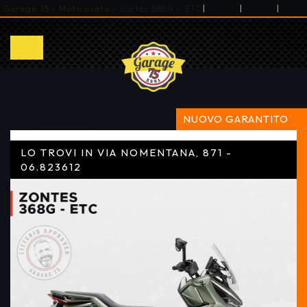
|
|
|
Garage 75
»
Moto usate
»
Zontes 368G – ETC
NUOVO GARANTITO
LO TROVI IN VIA NOMENTANA, 871 -
06.823612