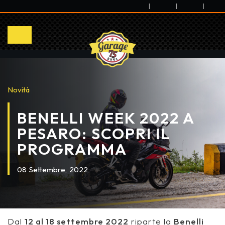
|
|
|
Novità
BENELLI WEEK 2022 A
PESARO: SCOPRI IL
PROGRAMMA
08
Settembre,
2022
Dal
12 al 18 settembre 2022
riparte la
Benelli