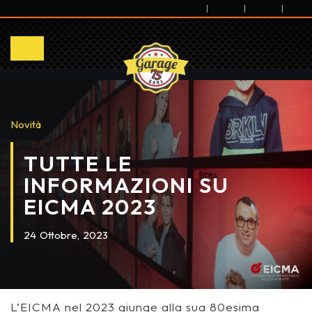
|
|
|
Novità
TUTTE LE
INFORMAZIONI SU
EICMA 2023
24
Ottobre,
2023
L’EICMA nel 2023 giunge alla sua 80esima