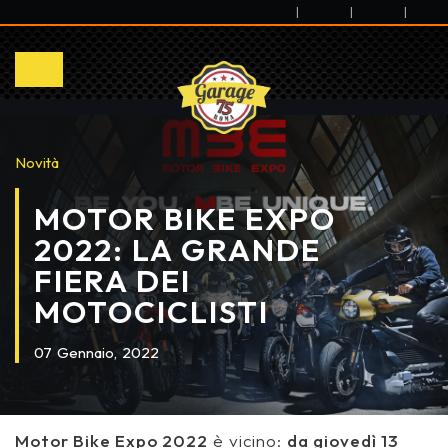
|
|
|
Novità
MOTOR BIKE EXPO
2022: LA GRANDE
FIERA DEI
MOTOCICLISTI
07
Gennaio,
2022
Motor Bike Expo 2022
è vicino:
da giovedì 13