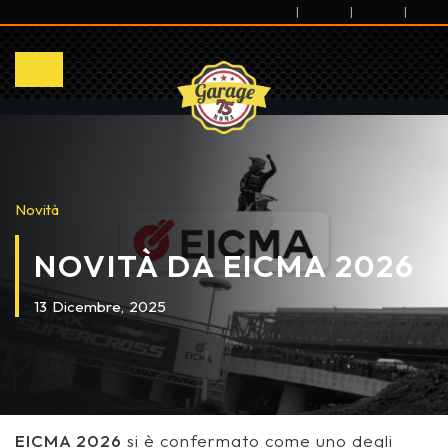
|
|
|
Novità
NOVITÀ DA EICMA 2026
13
Dicembre,
2025
EICMA 2026
si è confermato come uno degli