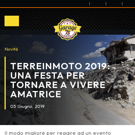
|
|
|
Novità
TERREINMOTO 2019:
UNA FESTA PER
TORNARE A VIVERE
AMATRICE
05
Giugno,
2019
Il modo migliore per reagire ad un evento