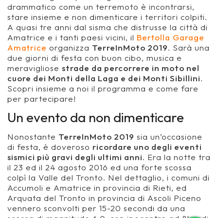
drammatico come un terremoto è incontrarsi,
stare insieme e non dimenticare i territori colpiti.
A quasi tre anni dal sisma che distrusse la città di
Amatrice e i tanti paesi vicini, il
Bertolla Garage
Amatrice
organizza
TerreInMoto 2019
. Sarà una
due giorni di festa con buon cibo, musica e
meravigliose
strade da percorrere in moto nel
cuore dei Monti della Laga e dei Monti Sibillini
.
Scopri insieme a noi il programma e come fare
per partecipare!
Un evento da non dimenticare
Nonostante
TerreInMoto 2019
sia un’occasione
di festa, è doveroso
ricordare uno degli eventi
sismici più gravi degli ultimi anni
. Era la notte tra
il 23 ed il 24 agosto 2016 ed una forte scossa
colpì la Valle del Tronto. Nel dettaglio, i comuni di
Accumoli e Amatrice in provincia di Rieti, ed
Arquata del Tronto in provincia di Ascoli Piceno
vennero sconvolti per 15-20 secondi da una