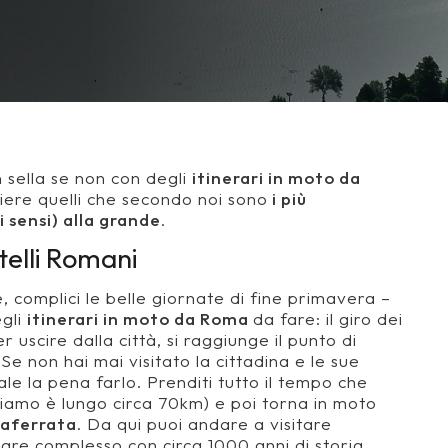
 sella se non con degli
itinerari in moto da
iere quelli che secondo noi sono
i più
 i sensi) alla grande
.
telli Romani
 complici le belle giornate di fine primavera –
egli
itinerari in moto da Roma
da fare: il giro dei
 uscire dalla città, si raggiunge il punto di
Se non hai mai visitato la cittadina e le sue
ale la pena farlo. Prenditi tutto il tempo che
oniamo è lungo circa 70km) e poi torna in moto
aferrata
. Da qui puoi andare a visitare
lare complesso con circa 1000 anni di storia