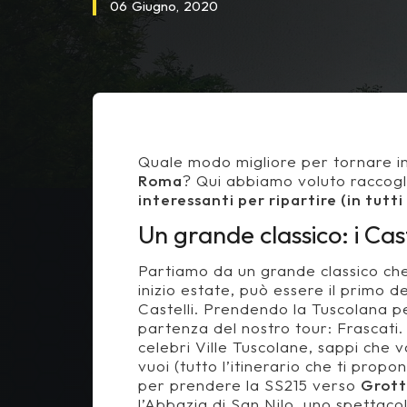
06
Giugno,
2020
Quale modo migliore per tornare in
Roma
? Qui abbiamo voluto raccogl
interessanti per ripartire (in tutti
Un grande classico: i Cas
Partiamo da un grande classico che,
inizio estate, può essere il primo d
Castelli. Prendendo la Tuscolana per
partenza del nostro tour: Frascati. 
celebri Ville Tuscolane, sappi che v
vuoi (tutto l’itinerario che ti prop
per prendere la SS215 verso
Grott
l’Abbazia di San Nilo, uno spettaco