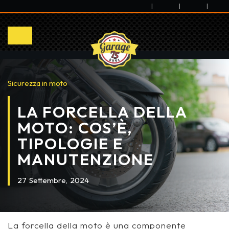
|
|
|
Sicurezza in moto
LA FORCELLA DELLA
MOTO: COS’È,
TIPOLOGIE E
MANUTENZIONE
27
Settembre,
2024
La forcella della moto è una componente