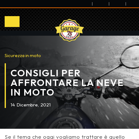
|
|
|
Sicurezza in moto
CONSIGLI PER
AFFRONTARE LA NEVE
IN MOTO
14
Dicembre,
2021
Se il tema che oggi vogliamo trattare è quello