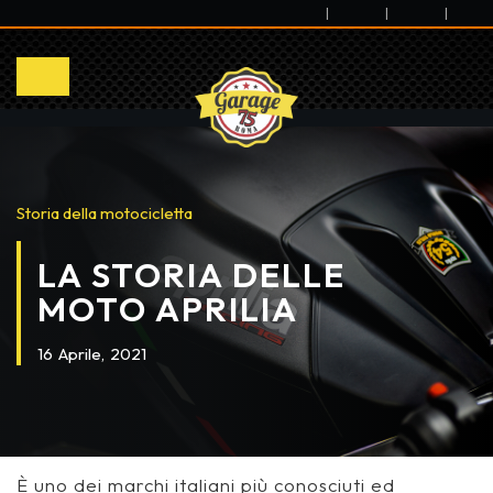
|
|
|
Storia della motocicletta
LA STORIA DELLE
MOTO APRILIA
16
Aprile,
2021
È uno dei marchi italiani più conosciuti ed