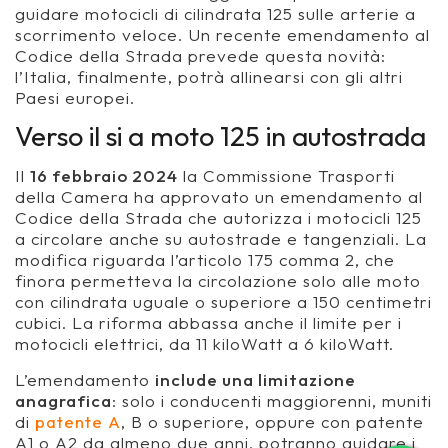
guidare motocicli di cilindrata 125 sulle arterie a
scorrimento veloce. Un recente emendamento al
Codice della Strada prevede questa novità:
l’Italia, finalmente, potrà allinearsi con gli altri
Paesi europei.
Verso il si a moto 125 in autostrada
Il
16 febbraio 2024
la Commissione Trasporti
della Camera ha approvato un emendamento al
Codice della Strada che autorizza i motocicli 125
a circolare anche su autostrade e tangenziali. La
modifica riguarda l’articolo 175 comma 2, che
finora permetteva la circolazione solo alle moto
con cilindrata uguale o superiore a 150 centimetri
cubici. La riforma abbassa anche il limite per i
motocicli elettrici, da 11 kiloWatt a 6 kiloWatt.
L’emendamento
include una limitazione
anagrafica
: solo i conducenti maggiorenni, muniti
di
patente A
, B o superiore, oppure con patente
A1 o A2 da almeno due anni, potranno guidare i