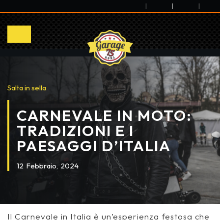
|
|
|
Salta in sella
CARNEVALE IN MOTO:
TRADIZIONI E I
PAESAGGI D’ITALIA
12
Febbraio,
2024
Il Carnevale in Italia è un’esperienza festosa che