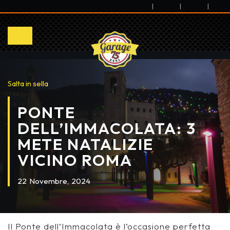
|
|
|
Salta in sella
PONTE
DELL’IMMACOLATA: 3
METE NATALIZIE
VICINO ROMA
22
Novembre,
2024
Il Ponte dell’Immacolata è l’occasione perfetta