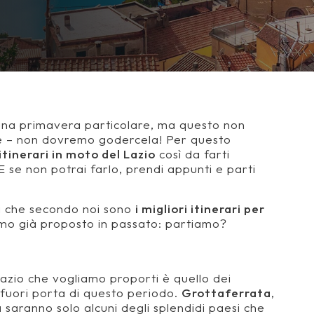
una primavera particolare, ma questo non
ibile – non dovremo godercela! Per questo
itinerari in moto del Lazio
così da farti
 E se non potrai farlo, prendi appunti e parti
li che secondo noi sono
i migliori itinerari per
iamo già proposto in passato: partiamo?
 Lazio che vogliamo proporti è quello dei
a fuori porta di questo periodo.
Grottaferrata
,
a
saranno solo alcuni degli splendidi paesi che