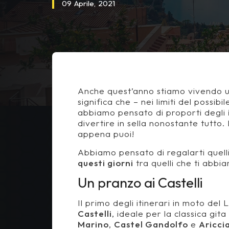
09
Aprile,
2021
Anche quest’anno stiamo vivendo 
significa che – nei limiti del poss
abbiamo pensato di proporti degli
divertire in sella nonostante tutto.
appena puoi!
Abbiamo pensato di regalarti quel
questi giorni
tra quelli che ti abb
Un pranzo ai Castelli
Il primo degli itinerari in moto del
Castelli
, ideale per la classica git
Marino
,
Castel Gandolfo
e
Aricci